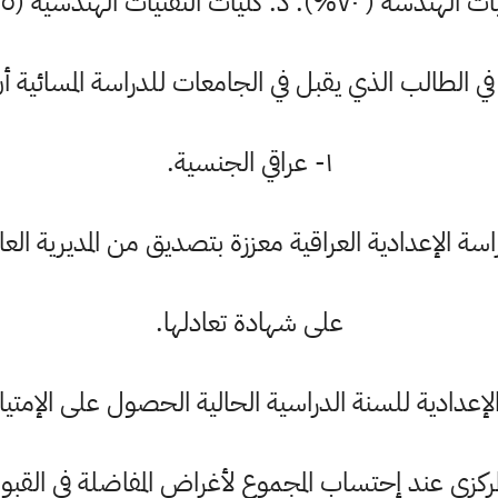
( ٧٠%). د. كليات التقنيات الهندسية (٦٥%).
ي الطالب الذي يقبل في الجامعات للدراسة المسائية أ
١- عراقي الجنسية.
على شهادة تعادلها.