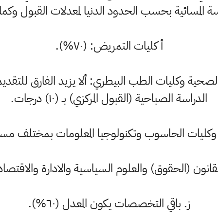
ة المسائية بحسب الحدود الدنيا لمعدلات القبول وكما
أ كليات التمريض: (۷۰%).
لصحية وكليات الطب البيطري: ألا يزيد الفارق للتقديم
الدراسة الصباحية (القبول المركزي) بـ (۱۰) درجات.
وكليات الحاسوب وتكنولوجيا المعلومات بمختلف مسمياتها
قانون (الحقوق) والعلوم السياسية والادارة والاقتصاد (٦٥%
ز. باقي التخصصات يكون المعدل (٦٠%).