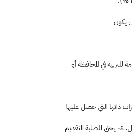
ن يكون
أقرانهم المتقدمون للقبول المركزي عند إحتساب المجموع لأغراض المفاضلة في القبول. ٤- يحق للطلبة التقديم