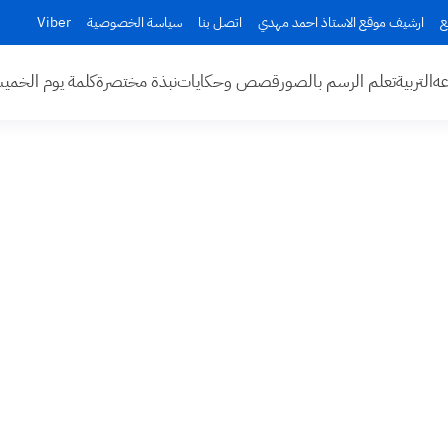
ع
ارشيف موقع الاستاذ احمد مهدي
اتصل بنا
سياسة الخصوصية
Viber
عه
التربية
تعلم الرسم بالصور
قصص وحكايات
نبذة مختصرة
كلمة يوم الخم