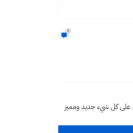
0
لى كل شيء جديد ومميز