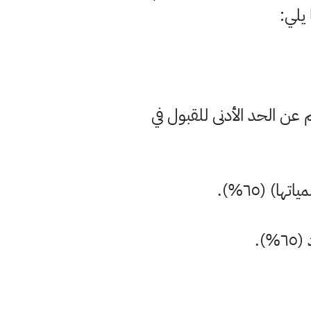
 يلي:
 عن الحد الأدنى للقبول في
) (٦٥%).
).