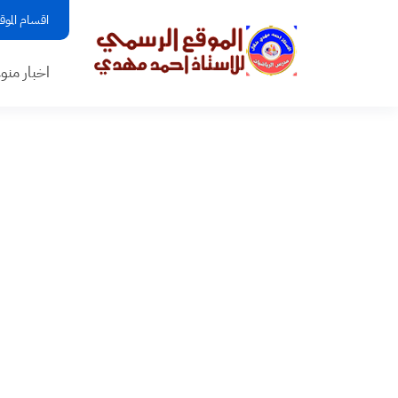
اقسام الموق
اخبار منو