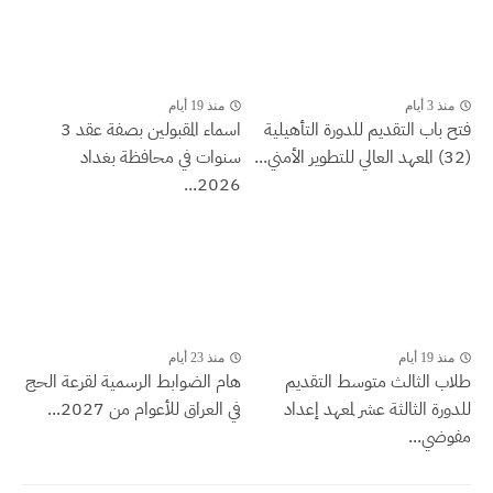
منذ 3 أيام
منذ 19 أيام
فتح باب التقديم للدورة التأهيلية
اسماء المقبولين بصفة عقد 3
(32) المعهد العالي للتطوير الأمني...
سنوات في محافظة بغداد
2026...
منذ 19 أيام
منذ 23 أيام
طلاب الثالث متوسط التقديم
هام الضوابط الرسمية لقرعة الحج
للدورة الثالثة عشر لمعهد إعداد
في العراق للأعوام من 2027...
مفوضي...