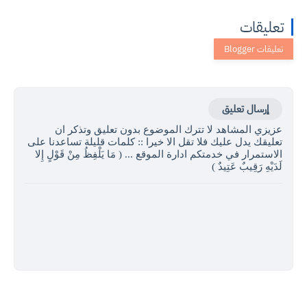
تعليقات
إرسال تعليق
عزيزي المشاهد لا تترك الموضوع بدون تعليق وتذكر ان
تعليقك يدل عليك فلا تقل الا خيرا :: كلمات قليلة تساعدنا على
الاستمرار في خدمتكم ادارة الموقع ... ( مَا يَلْفِظُ مِنْ قَوْلٍ إِلا
لَدَيْهِ رَقِيبٌ عَتِيدٌ )