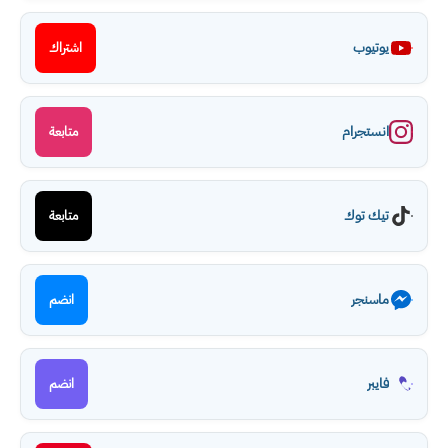
يوتيوب
اشتراك
انستجرام
متابعة
تيك توك
متابعة
ماسنجر
انضم
فايبر
انضم