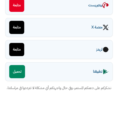
بينتيريست
متابعة
منصة X
متابعة
ثريدز
متابعة
تطبيقنا
تحميل
نشكركم على دعمكم المستمر، وفي حال واجهتكم أي مشكلة لا تترددوا في مراسلتنا.