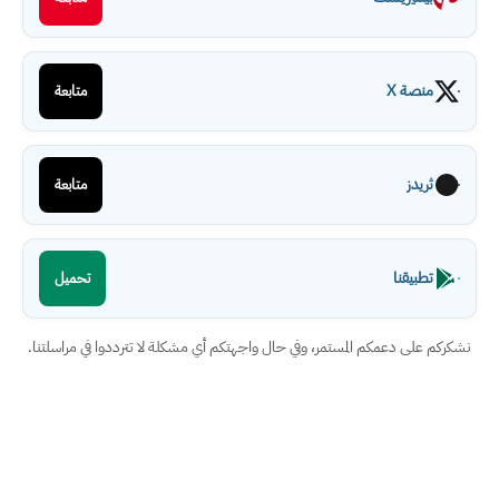
منصة X
متابعة
ثريدز
متابعة
تطبيقنا
تحميل
نشكركم على دعمكم المستمر، وفي حال واجهتكم أي مشكلة لا تترددوا في مراسلتنا.