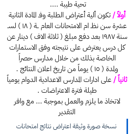
تحية طيبة ....
أولاً /
تكون ألية أعتراض الطلبة وفـ المادة الثانية
عشرة سن نظـ ام الامتحانات العام ــة ( ۱۸ ) لسـ
سنة ١٩٨٧ بعد دفع مبلغ ( ثلاثة الاف ) دينار عن
كل درس يعترض على نتيجته وفق الاستمارات
الخاصة بذلك من خلال مدارس حصراً
ولمدة ( ١٥ ) يوماً من تاريخ اعلان النتائج .
ثانياً /
على ادارات المدارس الاعدادية الدوام يومياً
طيلة فترة الاعتراضات .
لاتخاذ ما يلزم والعمل بموجبة ... مع وافر
التقدير
نسخة صورة وثيقة اعتراض نتائج امتحانات