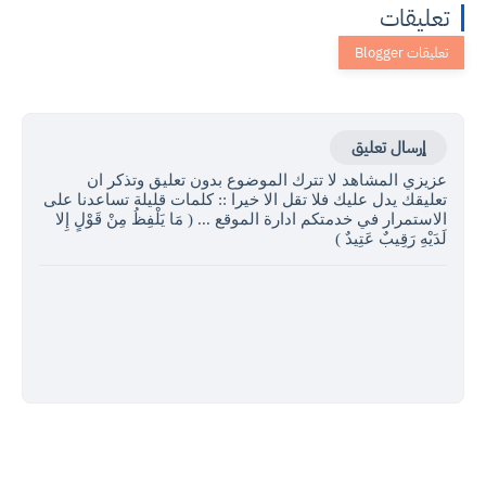
تعليقات
إرسال تعليق
عزيزي المشاهد لا تترك الموضوع بدون تعليق وتذكر ان
تعليقك يدل عليك فلا تقل الا خيرا :: كلمات قليلة تساعدنا على
الاستمرار في خدمتكم ادارة الموقع ... ( مَا يَلْفِظُ مِنْ قَوْلٍ إِلا
لَدَيْهِ رَقِيبٌ عَتِيدٌ )