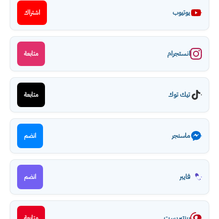
يوتيوب
اشتراك
انستجرام
متابعة
تيك توك
متابعة
ماسنجر
انضم
فايبر
انضم
بينتيريست
متابعة