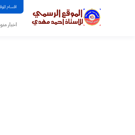
اقسام الموق
اخبار منو