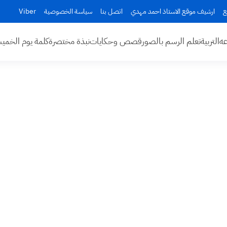
ع
ارشيف موقع الاستاذ احمد مهدي
اتصل بنا
سياسة الخصوصية
Viber
عه
التربية
تعلم الرسم بالصور
قصص وحكايات
نبذة مختصرة
كلمة يوم الخم