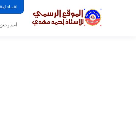
اقسام الموق
اخبار منو