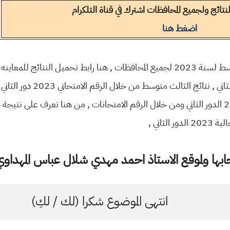
تائج ولجميع المحافظات اشترك في قناة التلكرام
اضغط هنا
ثاني , نتائج الثالث متوسط من خلال الرقم الامتحاني 2023 دور الثاني ,
ثاني ,
ها ولموقع الاستاذ احمد مهدي شلال عباس المهداوي 
انتهى الموضوع شكرا (لك / لكِ)