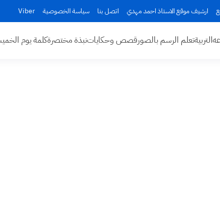
ع
ارشيف موقع الاستاذ احمد مهدي
اتصل بنا
سياسة الخصوصية
Viber
عه
التربية
تعلم الرسم بالصور
قصص وحكايات
نبذة مختصرة
كلمة يوم الخم