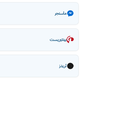
ماسنجر
بينتيريست
ثريدز