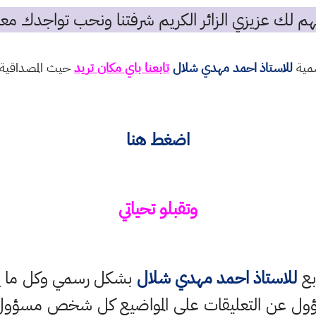
م لك عزيزي الزائر الكريم شرفتنا ونحب تواجدك معن
سمية
للاستاذ احمد مهدي شلال
تابعنا باي مكان تريد
حيث المصداقية و
اضغط هنا
وتقبلو تحياتي
بع
للاستاذ احمد مهدي شلال
بشكل رسمي وكل ما ينش
ؤول عن التعليقات على المواضيع كل شخص مسؤول ع