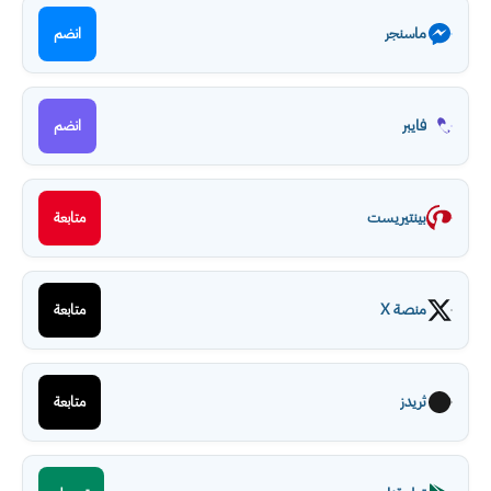
ماسنجر
انضم
فايبر
انضم
بينتيريست
متابعة
منصة X
متابعة
ثريدز
متابعة