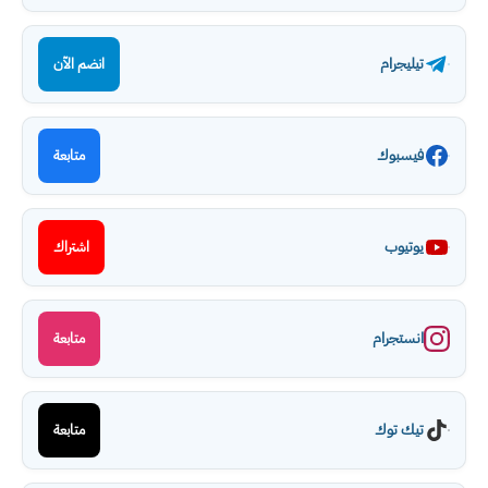
تيليجرام
انضم الآن
فيسبوك
متابعة
يوتيوب
اشتراك
انستجرام
متابعة
تيك توك
متابعة