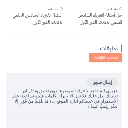
منذ عام
منذ عام
حل أسئلة الفيزياء السادس
أسئلة الفيزياء السادس العلمي
العلمي 2026 الدور الأول
2026 الدور الأول
تعليقات
إرسال تعليق
عزيزي المشاهد لا تترك الموضوع بدون تعليق وتذكر ان
تعليقك يدل عليك فلا تقل الا خيرا :: كلمات قليلة تساعدنا على
الاستمرار في خدمتكم ادارة الموقع ... ( مَا يَلْفِظُ مِنْ قَوْلٍ إِلا
لَدَيْهِ رَقِيبٌ عَتِيدٌ )