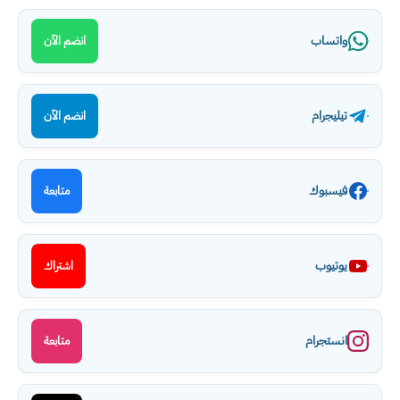
واتساب
انضم الآن
تيليجرام
انضم الآن
فيسبوك
متابعة
يوتيوب
اشتراك
انستجرام
متابعة