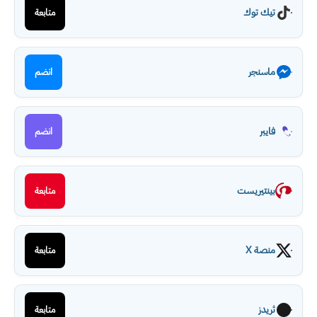
تيك توك
متابعة
ماسنجر
انضم
فايبر
انضم
بينتيريست
متابعة
منصة X
متابعة
ثريدز
متابعة