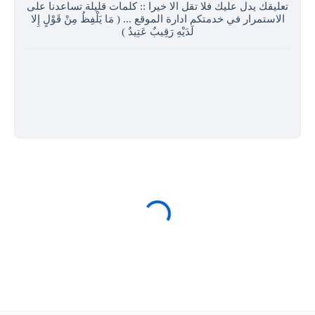
تعليقك يدل عليك فلا تقل الا خيرا :: كلمات قليلة تساعدنا على
الاستمرار في خدمتكم ادارة الموقع ... ( مَا يَلْفِظُ مِنْ قَوْلٍ إِلا
لَدَيْهِ رَقِيبٌ عَتِيدٌ )