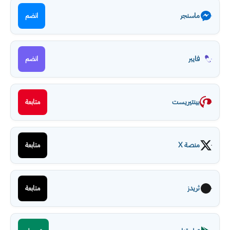
ماسنجر
انضم
فايبر
انضم
بينتيريست
متابعة
منصة X
متابعة
ثريدز
متابعة