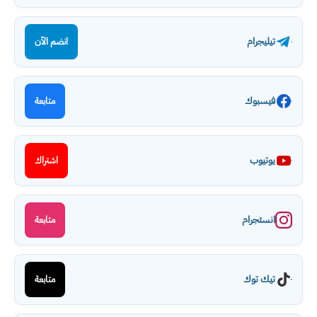
تيليجرام
انضم الآن
فيسبوك
متابعة
يوتيوب
اشتراك
انستجرام
متابعة
تيك توك
متابعة