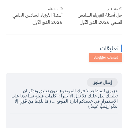
منذ عام
منذ عام
حل أسئلة الفيزياء السادس
أسئلة الفيزياء السادس العلمي
العلمي 2026 الدور الأول
2026 الدور الأول
تعليقات
إرسال تعليق
عزيزي المشاهد لا تترك الموضوع بدون تعليق وتذكر ان
تعليقك يدل عليك فلا تقل الا خيرا :: كلمات قليلة تساعدنا على
الاستمرار في خدمتكم ادارة الموقع ... ( مَا يَلْفِظُ مِنْ قَوْلٍ إِلا
لَدَيْهِ رَقِيبٌ عَتِيدٌ )