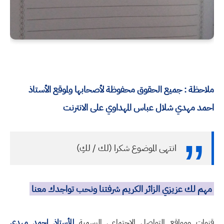
ملاحظة : جميع الحقوق محفوظة لأصحابها ولموقع الأستاذ
احمد مهدي شلال عباس المهداوي على الانترنت
انتهى الموضوع شكرا (لك / لكِ)
مهم لك عزيزي الزائر الكريم شرفتنا ونحب تواجدك معنا
قنوات ومواقع التواصل الاجتماعي الرسمية
للأستاذ احمد مهدي