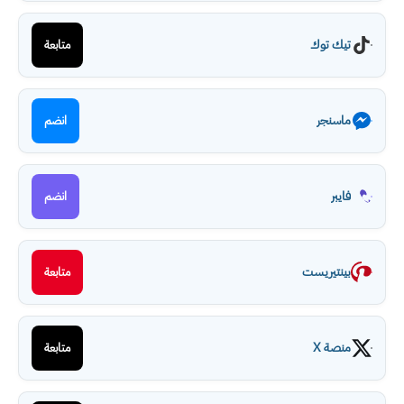
تيك توك
متابعة
ماسنجر
انضم
فايبر
انضم
بينتيريست
متابعة
منصة X
متابعة