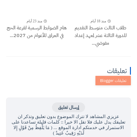
منذ 18 أيام
منذ 23 أيام
طلاب الثالث متوسط التقديم
هام الضوابط الرسمية لقرعة الحج
للدورة الثالثة عشر لمعهد إعداد
في العراق للأعوام من 2027...
مفوضي...
تعليقات
إرسال تعليق
عزيزي المشاهد لا تترك الموضوع بدون تعليق وتذكر ان
تعليقك يدل عليك فلا تقل الا خيرا :: كلمات قليلة تساعدنا على
الاستمرار في خدمتكم ادارة الموقع ... ( مَا يَلْفِظُ مِنْ قَوْلٍ إِلا
لَدَيْهِ رَقِيبٌ عَتِيدٌ )