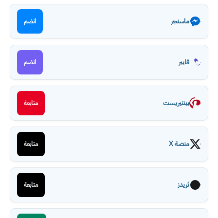
ماسنجر
انضم
فايبر
انضم
بينتيريست
متابعة
منصة X
متابعة
ثريدز
متابعة