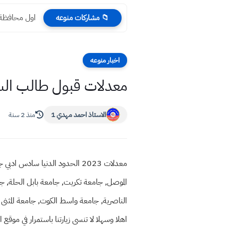
اول محافظة عرا
📁 مشاركات منوعه
اخبار منوعه
معدلات قبول طالب السادس
الاستاذ احمد مهدي 1
منذ 2 سنة
معدلات 2023 الحدود الدنيا ساد
الموصل, جامعة تكريت, جامعة بابل الحلة, جام
الناصرية, جامعة واسط الكوت, جامعة المثنى
اهلا وسهلا
لا تنسى زيارتنا باستمرار في م