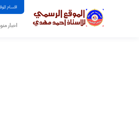
اقسام الموق
اخبار منو