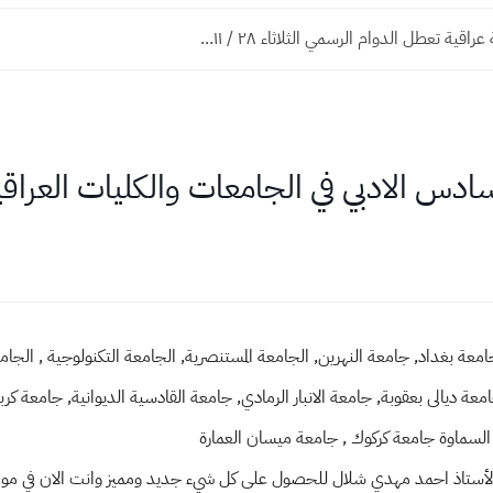
قية تعطل الدوام الرسمي الثلاثاء ٢٨ / ١١...
 الادبي في الجامعات والكليات العراقية لل
س ادبي جامعة بغداد, جامعة النهرين, الجامعة المستنصرية, الجامعة التكنولوجية , ال
عة ديالى بعقوبة, جامعة الانبار الرمادي, جامعة القادسية الديوانية, جامعة كرب
 السماوة جامعة كركوك , جامعة ميسان العمارة
وقع الأستاذ احمد مهدي شلال للحصول على كل شيء جديد ومميز وانت الان في م