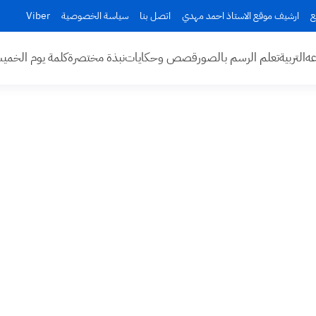
ع
ارشيف موقع الاستاذ احمد مهدي
اتصل بنا
سياسة الخصوصية
Viber
عه
التربية
تعلم الرسم بالصور
قصص وحكايات
نبذة مختصرة
كلمة يوم الخم