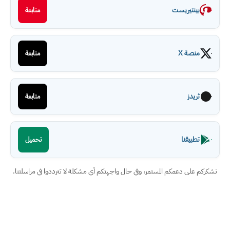
بينتيريست
متابعة
منصة X
متابعة
ثريدز
متابعة
تطبيقنا
تحميل
نشكركم على دعمكم المستمر، وفي حال واجهتكم أي مشكلة لا تترددوا في مراسلتنا.