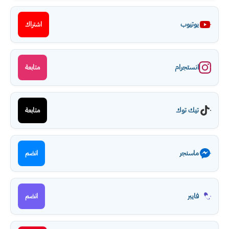
يوتيوب
اشتراك
انستجرام
متابعة
تيك توك
متابعة
ماسنجر
انضم
فايبر
انضم