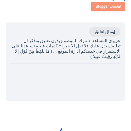
إرسال تعليق
عزيزي المشاهد لا تترك الموضوع بدون تعليق وتذكر ان
تعليقك يدل عليك فلا تقل الا خيرا :: كلمات قليلة تساعدنا على
الاستمرار في خدمتكم ادارة الموقع ... ( مَا يَلْفِظُ مِنْ قَوْلٍ إِلا
لَدَيْهِ رَقِيبٌ عَتِيدٌ )