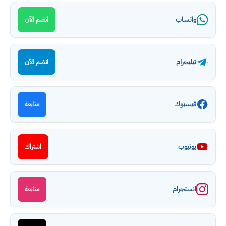
واتساب
انضم الآن
تيليجرام
انضم الآن
فيسبوك
متابعة
يوتيوب
اشتراك
انستجرام
متابعة