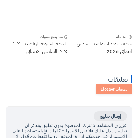
منذ عام
منذ بضع سنوات
خطة سنوية اجتماعيات سادس
الخطة السنوية الرياضيات ٢٠٢٤
ابتدائي 2026
٢٠٢٥ السادس الابتدائي
تعليقات
إرسال تعليق
عزيزي المشاهد لا تترك الموضوع بدون تعليق وتذكر ان
تعليقك يدل عليك فلا تقل الا خيرا :: كلمات قليلة تساعدنا على
الاستمرار في خدمتكم ادارة الموقع ... ( مَا يَلْفِظُ مِنْ قَوْلٍ إِلا