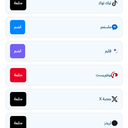
تيك توك
متابعة
ماسنجر
انضم
فايبر
انضم
بينتيريست
متابعة
منصة X
متابعة
ثريدز
متابعة