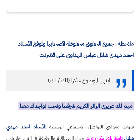
ملاحظة : جميع الحقوق محفوظة لأصحابها ولموقع الأستاذ
احمد مهدي شلال عباس المهداوي على الانترنت
انتهى الموضوع شكرا (لك / لكِ)
مهم لك عزيزي الزائر الكريم شرفتنا ونحب تواجدك معنا
قنوات ومواقع التواصل الاجتماعي الرسمية
للأستاذ احمد مهدي
شلال
تابعنا باي مكان تريد
حيث المصداقية والحقيقة في النشر اولا باول