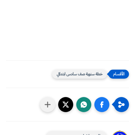
خطة سنوية صف سادس ابتدائي