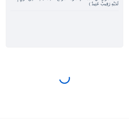
لَدَيْهِ رَقِيبٌ عَتِيدٌ )