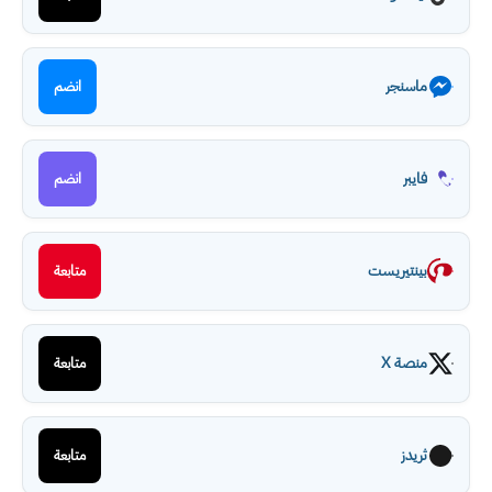
ماسنجر
انضم
فايبر
انضم
بينتيريست
متابعة
منصة X
متابعة
ثريدز
متابعة