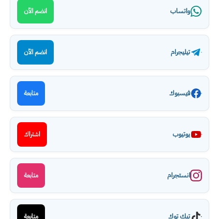
واتساب
انضم الآن
تيليجرام
انضم الآن
فيسبوك
متابعة
يوتيوب
اشتراك
انستجرام
متابعة
تيك توك
متابعة