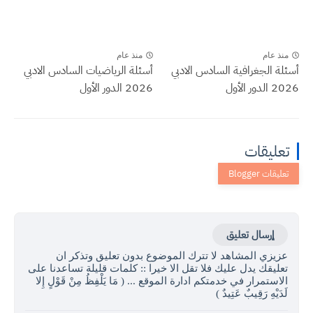
منذ عام
منذ عام
أسئلة الجغرافية السادس الادبي
أسئلة الرياضيات السادس الادبي
2026 الدور الأول
2026 الدور الأول
تعليقات
إرسال تعليق
عزيزي المشاهد لا تترك الموضوع بدون تعليق وتذكر ان
تعليقك يدل عليك فلا تقل الا خيرا :: كلمات قليلة تساعدنا على
الاستمرار في خدمتكم ادارة الموقع ... ( مَا يَلْفِظُ مِنْ قَوْلٍ إِلا
لَدَيْهِ رَقِيبٌ عَتِيدٌ )