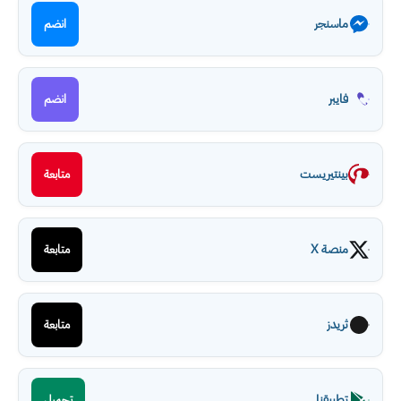
ماسنجر
انضم
فايبر
انضم
بينتيريست
متابعة
منصة X
متابعة
ثريدز
متابعة
تطبيقنا
تحميل