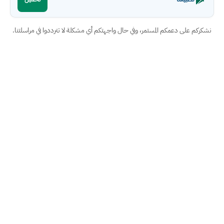
نشكركم على دعمكم المستمر، وفي حال واجهتكم أي مشكلة لا تترددوا في مراسلتنا.