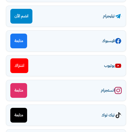
تيليجرام
انضم الآن
فيسبوك
متابعة
يوتيوب
اشتراك
انستجرام
متابعة
تيك توك
متابعة