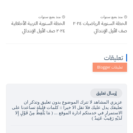
منذ بضع سنوات
منذ بضع سنوات
الخطة السنوية الرياضيات ٢٠٢٤
الخطة السنوية التربية الأخلاقية
صف الأول الإبتدائي
٢٠٢٤ صف الأول الإبتدائي
تعليقات
إرسال تعليق
عزيزي المشاهد لا تترك الموضوع بدون تعليق وتذكر ان
تعليقك يدل عليك فلا تقل الا خيرا :: كلمات قليلة تساعدنا على
الاستمرار في خدمتكم ادارة الموقع ... ( مَا يَلْفِظُ مِنْ قَوْلٍ إِلا
لَدَيْهِ رَقِيبٌ عَتِيدٌ )