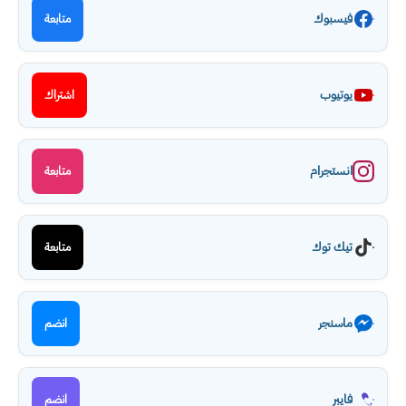
فيسبوك
متابعة
يوتيوب
اشتراك
انستجرام
متابعة
تيك توك
متابعة
ماسنجر
انضم
فايبر
انضم