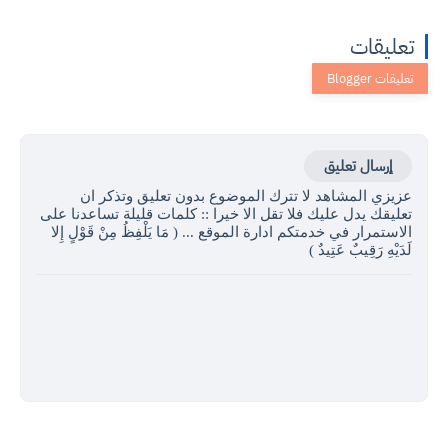
تعليقات
إرسال تعليق
عزيزي المشاهد لا تترك الموضوع بدون تعليق وتذكر ان
تعليقك يدل عليك فلا تقل الا خيرا :: كلمات قليلة تساعدنا على
الاستمرار في خدمتكم ادارة الموقع ... ( مَا يَلْفِظُ مِنْ قَوْلٍ إِلا
لَدَيْهِ رَقِيبٌ عَتِيدٌ )