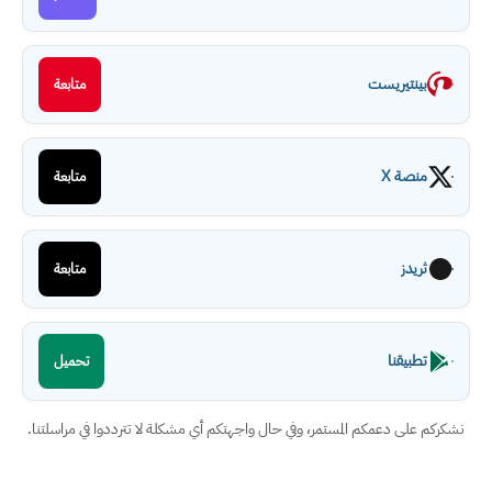
بينتيريست
متابعة
منصة X
متابعة
ثريدز
متابعة
تطبيقنا
تحميل
نشكركم على دعمكم المستمر، وفي حال واجهتكم أي مشكلة لا تترددوا في مراسلتنا.