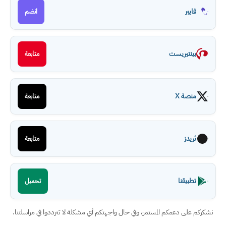
فايبر
انضم
بينتيريست
متابعة
منصة X
متابعة
ثريدز
متابعة
تطبيقنا
تحميل
نشكركم على دعمكم المستمر، وفي حال واجهتكم أي مشكلة لا تترددوا في مراسلتنا.