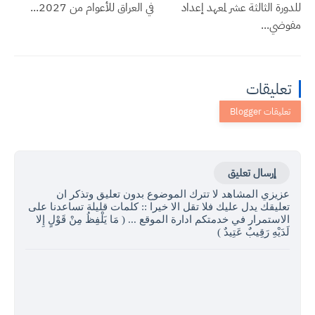
للدورة الثالثة عشر لمعهد إعداد
في العراق للأعوام من 2027...
مفوضي...
تعليقات
إرسال تعليق
عزيزي المشاهد لا تترك الموضوع بدون تعليق وتذكر ان
تعليقك يدل عليك فلا تقل الا خيرا :: كلمات قليلة تساعدنا على
الاستمرار في خدمتكم ادارة الموقع ... ( مَا يَلْفِظُ مِنْ قَوْلٍ إِلا
لَدَيْهِ رَقِيبٌ عَتِيدٌ )