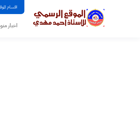
اقسام الموق
اخبار منو