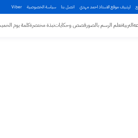
ع
ارشيف موقع الاستاذ احمد مهدي
اتصل بنا
سياسة الخصوصية
Viber
عه
التربية
تعلم الرسم بالصور
قصص وحكايات
نبذة مختصرة
كلمة يوم الخم