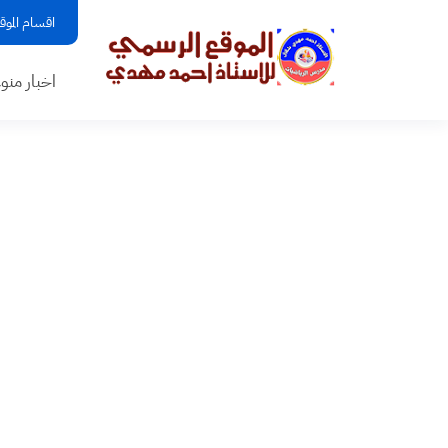
اقسام الموق
اخبار منو