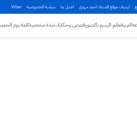
ع
ارشيف موقع الاستاذ احمد مهدي
اتصل بنا
سياسة الخصوصية
Viber
عه
التربية
تعلم الرسم بالصور
قصص وحكايات
نبذة مختصرة
كلمة يوم الخم