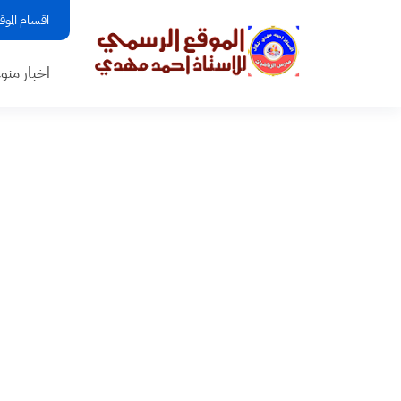
اقسام الموق
اخبار منو