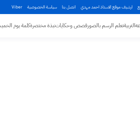
ع
ارشيف موقع الاستاذ احمد مهدي
اتصل بنا
سياسة الخصوصية
Viber
عه
التربية
تعلم الرسم بالصور
قصص وحكايات
نبذة مختصرة
كلمة يوم الخم