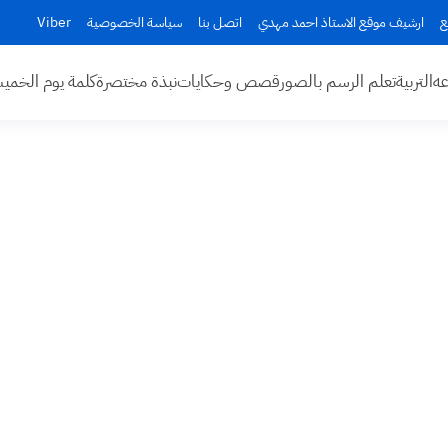
ع
ارشيف موقع الاستاذ احمد مهدي
اتصل بنا
سياسة الخصوصية
Viber
عه
التربية
تعلم الرسم بالصور
قصص وحكايات
نبذة مختصرة
كلمة يوم الخم