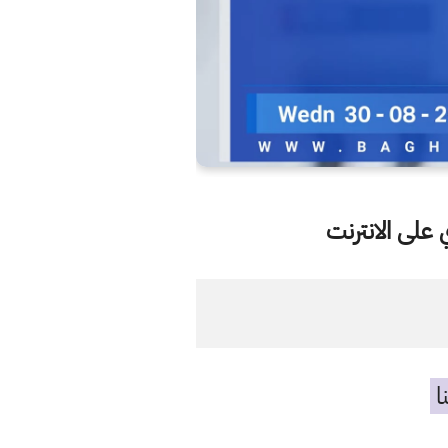
على الانترنت
ا