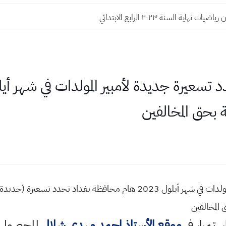
ت نهاية السنة ٢٠٢٣ الرابع الابتدائي
ة بحق المخالفين
 المخالفين
استمرار في
موقع الأستاذ احمد مهدي شلال
للحصول ع