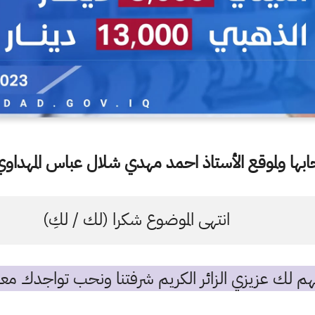
ها ولموقع الأستاذ احمد مهدي شلال عباس المهداوي 
انتهى الموضوع شكرا (لك / لكِ)
م لك عزيزي الزائر الكريم شرفتنا ونحب تواجدك معن