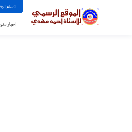
اقسام الموق
اخبار منو