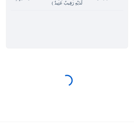
لَدَيْهِ رَقِيبٌ عَتِيدٌ )