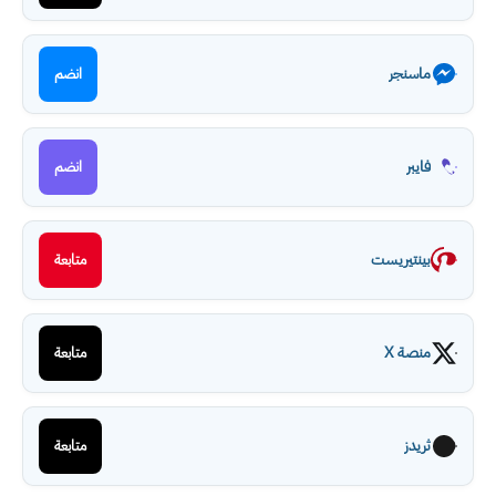
ماسنجر
انضم
فايبر
انضم
بينتيريست
متابعة
منصة X
متابعة
ثريدز
متابعة