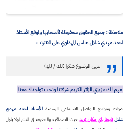
ملاحظة : جميع الحقوق محفوظة لأصحابها ولموقع الأستاذ
احمد مهدي شلال عباس المهداوي على الانترنت
انتهى الموضوع شكرا (لك / لكِ)
مهم لك عزيزي الزائر الكريم شرفتنا ونحب تواجدك معنا
قنوات ومواقع التواصل الاجتماعي الرسمية
للأستاذ احمد مهدي
شلال
تابعنا باي مكان تريد
حيث المصداقية والحقيقة في النشر اولا باول