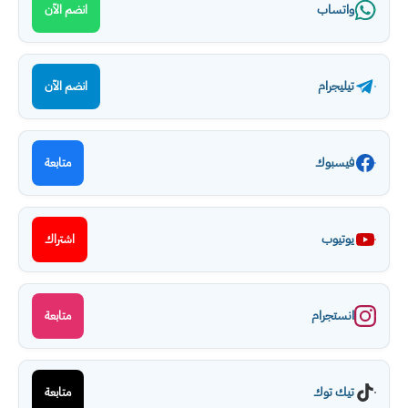
واتساب
انضم الآن
تيليجرام
انضم الآن
فيسبوك
متابعة
يوتيوب
اشتراك
انستجرام
متابعة
تيك توك
متابعة