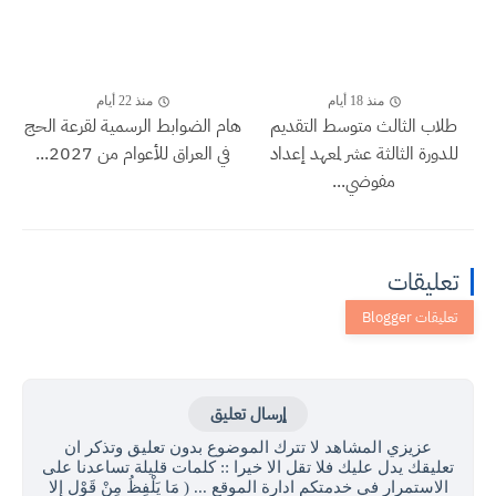
منذ 18 أيام
منذ 22 أيام
طلاب الثالث متوسط التقديم
هام الضوابط الرسمية لقرعة الحج
للدورة الثالثة عشر لمعهد إعداد
في العراق للأعوام من 2027...
مفوضي...
تعليقات
إرسال تعليق
عزيزي المشاهد لا تترك الموضوع بدون تعليق وتذكر ان
تعليقك يدل عليك فلا تقل الا خيرا :: كلمات قليلة تساعدنا على
الاستمرار في خدمتكم ادارة الموقع ... ( مَا يَلْفِظُ مِنْ قَوْلٍ إِلا