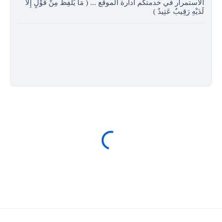
الاستمرار في خدمتكم ادارة الموقع ... ( مَا يَلْفِظُ مِنْ قَوْلٍ إِلا
لَدَيْهِ رَقِيبٌ عَتِيدٌ )