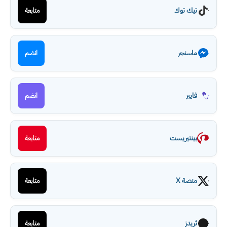
تيك توك
متابعة
ماسنجر
انضم
فايبر
انضم
بينتيريست
متابعة
منصة X
متابعة
ثريدز
متابعة