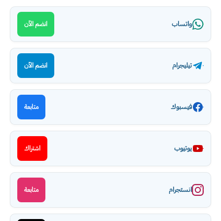
واتساب
انضم الآن
تيليجرام
انضم الآن
فيسبوك
متابعة
يوتيوب
اشتراك
انستجرام
متابعة