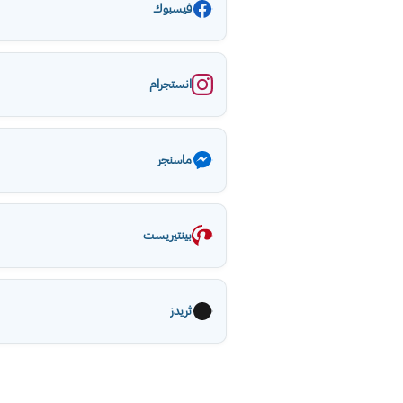
فيسبوك
انستجرام
ماسنجر
بينتيريست
ثريدز