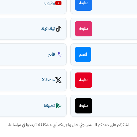
يوتيوب
متابعة
تيك توك
متابعة
فايبر
انضم
منصة X
متابعة
تطبيقنا
متابعة
نشكركم على دعمكم المستمر، وفي حال واجهتكم أي مشكلة لا تترددوا في مراسلتنا.