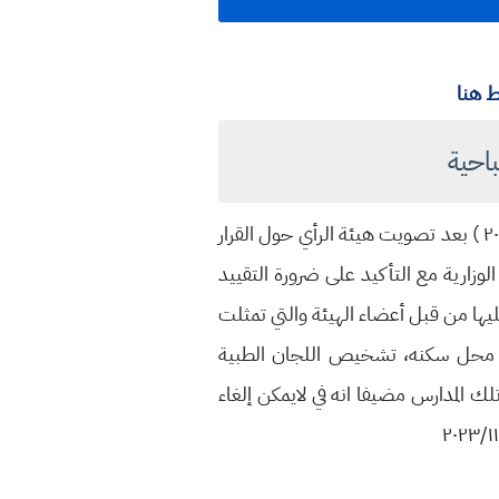
 هنا
احية
أعلنت وزارة التربية عن ضوابط إستضافة الطلبة من المدارس المسائية الى الصباحية للعام الدراسي ( ٢٠٢٣_٢٠٢٤ ) بعد تصويت هيئة الرأي حول القرار
وزارية مع التأكيد على ضرورة التقييد
 عليها من قبل أعضاء الهيئة والتي تمثلت
رب محل سكنه، تشخيص اللجان الطبية
ك المدارس مضيفا انه في لايمكن إلغاء