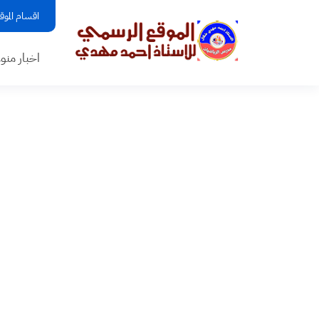
اقسام الموق
اخبار منو