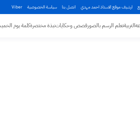
ع
ارشيف موقع الاستاذ احمد مهدي
اتصل بنا
سياسة الخصوصية
Viber
عه
التربية
تعلم الرسم بالصور
قصص وحكايات
نبذة مختصرة
كلمة يوم الخم