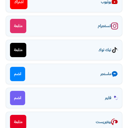
يوتيوب
اشتراك
انستجرام
متابعة
تيك توك
متابعة
ماسنجر
انضم
فايبر
انضم
بينتيريست
متابعة