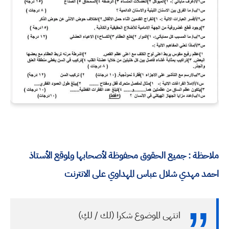
ملاحظة : جميع الحقوق محفوظة لأصحابها ولموقع الأستاذ
احمد مهدي شلال عباس المهداوي على الانترنت
انتهى الموضوع شكرا (لك / لكِ)