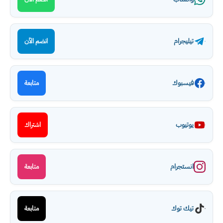
تيليجرام
انضم الآن
فيسبوك
متابعة
يوتيوب
اشتراك
انستجرام
متابعة
تيك توك
متابعة