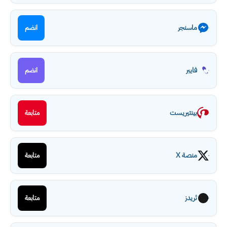
ماسنجر
انضم
فايبر
انضم
بينتيريست
متابعة
منصة X
متابعة
ثريدز
متابعة