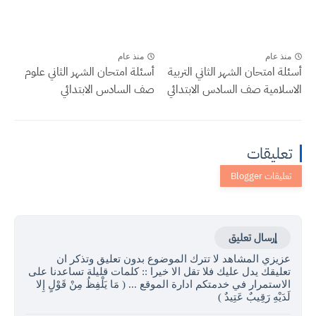
منذ عام
منذ عام
أسئلة امتحان الشهر الثاني التربية
أسئلة امتحان الشهر الثاني علوم
الاسلامية صف السادس الابتدائي
صف السادس الابتدائي
تعليقات
إرسال تعليق
عزيزي المشاهد لا تترك الموضوع بدون تعليق وتذكر ان
تعليقك يدل عليك فلا تقل الا خيرا :: كلمات قليلة تساعدنا على
الاستمرار في خدمتكم ادارة الموقع ... ( مَا يَلْفِظُ مِنْ قَوْلٍ إِلا
لَدَيْهِ رَقِيبٌ عَتِيدٌ )