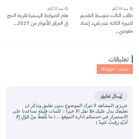
منذ 18 أيام
منذ 22 أيام
طلاب الثالث متوسط التقديم
هام الضوابط الرسمية لقرعة الحج
للدورة الثالثة عشر لمعهد إعداد
في العراق للأعوام من 2027...
مفوضي...
تعليقات
إرسال تعليق
عزيزي المشاهد لا تترك الموضوع بدون تعليق وتذكر ان
تعليقك يدل عليك فلا تقل الا خيرا :: كلمات قليلة تساعدنا على
الاستمرار في خدمتكم ادارة الموقع ... ( مَا يَلْفِظُ مِنْ قَوْلٍ إِلا
لَدَيْهِ رَقِيبٌ عَتِيدٌ )