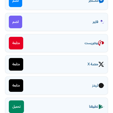
ماسنجر
انضم
فايبر
انضم
بينتيريست
متابعة
منصة X
متابعة
ثريدز
متابعة
تطبيقنا
تحميل