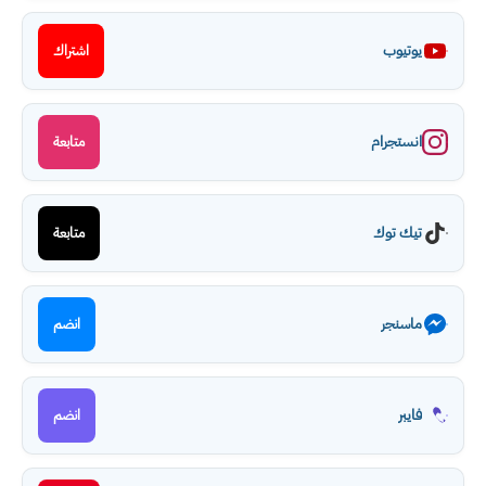
يوتيوب
اشتراك
انستجرام
متابعة
تيك توك
متابعة
ماسنجر
انضم
فايبر
انضم