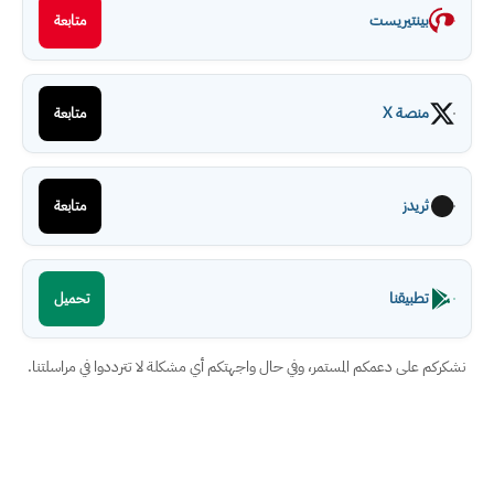
بينتيريست
متابعة
منصة X
متابعة
ثريدز
متابعة
تطبيقنا
تحميل
نشكركم على دعمكم المستمر، وفي حال واجهتكم أي مشكلة لا تترددوا في مراسلتنا.