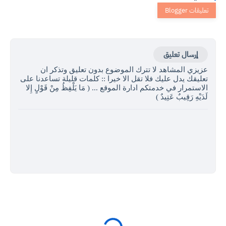
إرسال تعليق
عزيزي المشاهد لا تترك الموضوع بدون تعليق وتذكر ان
تعليقك يدل عليك فلا تقل الا خيرا :: كلمات قليلة تساعدنا على
الاستمرار في خدمتكم ادارة الموقع ... ( مَا يَلْفِظُ مِنْ قَوْلٍ إِلا
لَدَيْهِ رَقِيبٌ عَتِيدٌ )