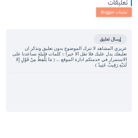
تعليقات
إرسال تعليق
عزيزي المشاهد لا تترك الموضوع بدون تعليق وتذكر ان
تعليقك يدل عليك فلا تقل الا خيرا :: كلمات قليلة تساعدنا على
الاستمرار في خدمتكم ادارة الموقع ... ( مَا يَلْفِظُ مِنْ قَوْلٍ إِلا
لَدَيْهِ رَقِيبٌ عَتِيدٌ )