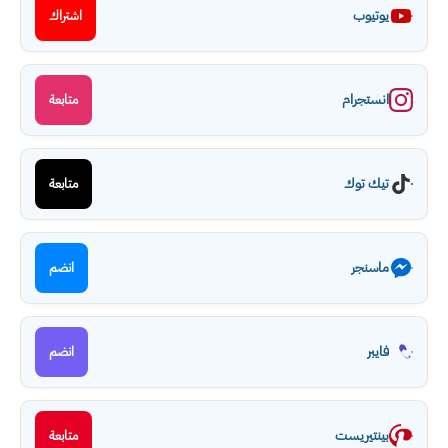
يوتيوب
اشتراك
انستجرام
متابعة
تيك توك
متابعة
ماسنجر
انضم
فايبر
انضم
بينتيريست
متابعة