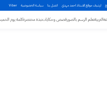
ع
ارشيف موقع الاستاذ احمد مهدي
اتصل بنا
سياسة الخصوصية
Viber
عه
التربية
تعلم الرسم بالصور
قصص وحكايات
نبذة مختصرة
كلمة يوم الخم