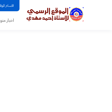
اقسام الموق
اخبار منو