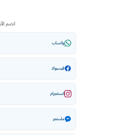
انضم الآ
واتساب
فيسبوك
انستجرام
ماسنجر