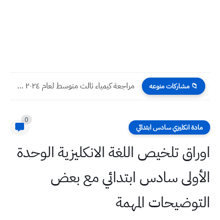
المراجعه المركزه الكيمياء للصف الثالث المتوسط ضمان الدرجه الكامله في...
📁 مشاركات منوعه
0
مادة انكليزي سادس ابتدائي
اوراق تلخيص اللغة الانكليزية الوحدة
الأولى سادس ابتدائي مع بعض
التوضيحات المهمة