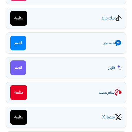
تيك توك
متابعة
ماسنجر
انضم
فايبر
انضم
بينتيريست
متابعة
منصة X
متابعة