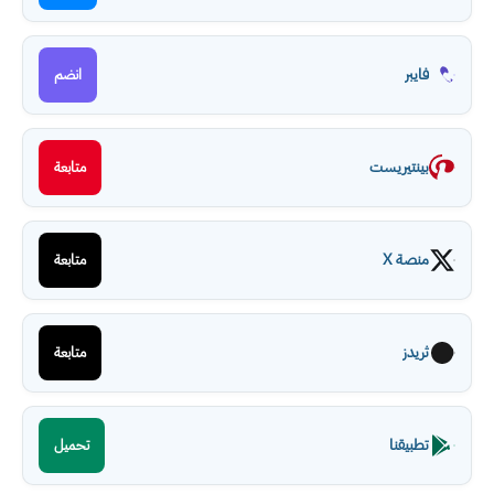
فايبر
انضم
بينتيريست
متابعة
منصة X
متابعة
ثريدز
متابعة
تطبيقنا
تحميل