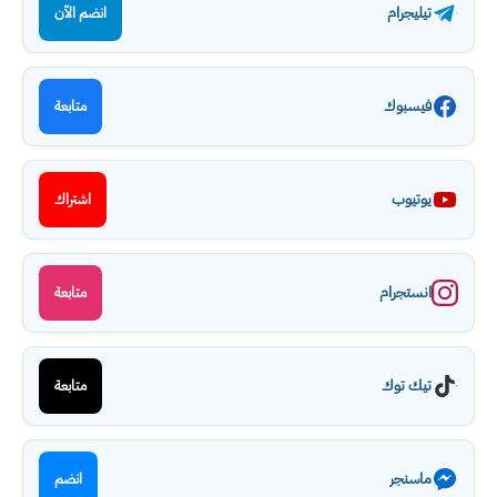
تيليجرام
انضم الآن
فيسبوك
متابعة
يوتيوب
اشتراك
انستجرام
متابعة
تيك توك
متابعة
ماسنجر
انضم