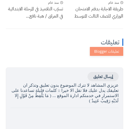
منذ عام
منذ عام
طريقة الاجابة بدفتر الامتحان
تسرّب التلاميذ في المرحلة الابتدائية
الوزاري للصف الثالث المتوسط
في العراق / هبة نافع...
تعليقات
إرسال تعليق
عزيزي المشاهد لا تترك الموضوع بدون تعليق وتذكر ان
تعليقك يدل عليك فلا تقل الا خيرا :: كلمات قليلة تساعدنا على
الاستمرار في خدمتكم ادارة الموقع ... ( مَا يَلْفِظُ مِنْ قَوْلٍ إِلا
لَدَيْهِ رَقِيبٌ عَتِيدٌ )