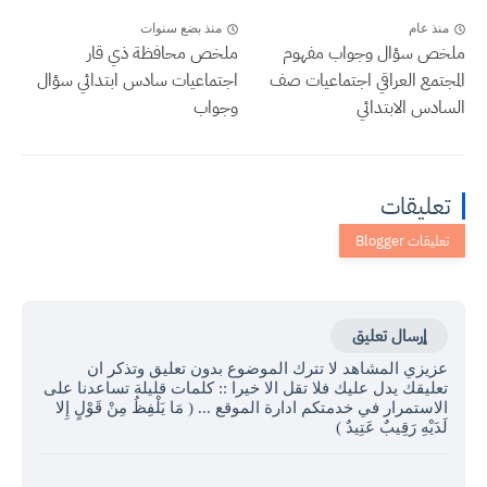
منذ عام
منذ بضع سنوات
ملخص سؤال وجواب مفهوم
ملخص محافظة ذي قار
المجتمع العراقي اجتماعيات صف
اجتماعيات سادس ابتدائي سؤال
السادس الابتدائي
وجواب
تعليقات
إرسال تعليق
عزيزي المشاهد لا تترك الموضوع بدون تعليق وتذكر ان
تعليقك يدل عليك فلا تقل الا خيرا :: كلمات قليلة تساعدنا على
الاستمرار في خدمتكم ادارة الموقع ... ( مَا يَلْفِظُ مِنْ قَوْلٍ إِلا
لَدَيْهِ رَقِيبٌ عَتِيدٌ )