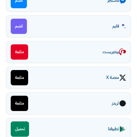
ماسنجر
انضم
فايبر
انضم
بينتيريست
متابعة
منصة X
متابعة
ثريدز
متابعة
تطبيقنا
تحميل