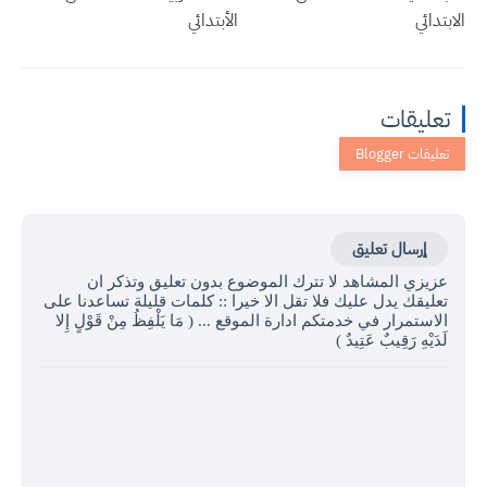
الابتدائي
الأبتدائي
تعليقات
إرسال تعليق
عزيزي المشاهد لا تترك الموضوع بدون تعليق وتذكر ان
تعليقك يدل عليك فلا تقل الا خيرا :: كلمات قليلة تساعدنا على
الاستمرار في خدمتكم ادارة الموقع ... ( مَا يَلْفِظُ مِنْ قَوْلٍ إِلا
لَدَيْهِ رَقِيبٌ عَتِيدٌ )