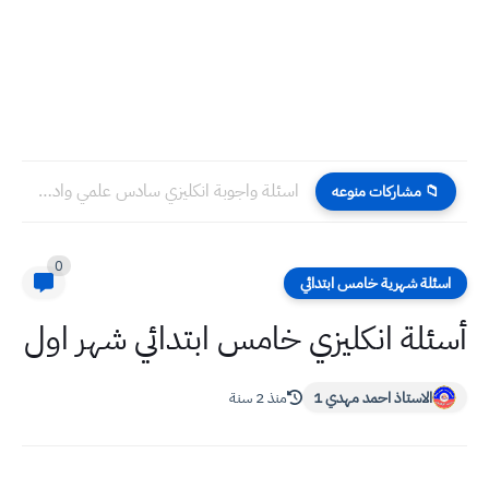
اسئلة واجوبة انكليزي سادس علمي وادبي دور ثاني ٢٠٢٥
📁 مشاركات منوعه
0
اسئلة شهرية خامس ابتدائي
أسئلة انكليزي خامس ابتدائي شهر اول
الاستاذ احمد مهدي 1
منذ 2 سنة