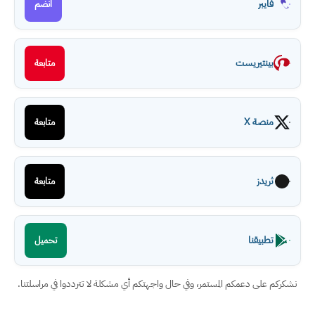
فايبر
انضم
بينتيريست
متابعة
منصة X
متابعة
ثريدز
متابعة
تطبيقنا
تحميل
نشكركم على دعمكم المستمر، وفي حال واجهتكم أي مشكلة لا تترددوا في مراسلتنا.