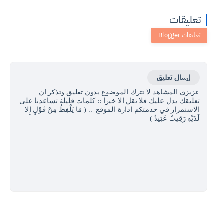
تعليقات
إرسال تعليق
عزيزي المشاهد لا تترك الموضوع بدون تعليق وتذكر ان
تعليقك يدل عليك فلا تقل الا خيرا :: كلمات قليلة تساعدنا على
الاستمرار في خدمتكم ادارة الموقع ... ( مَا يَلْفِظُ مِنْ قَوْلٍ إِلا
لَدَيْهِ رَقِيبٌ عَتِيدٌ )