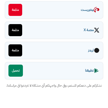
بينتيريست
متابعة
منصة X
متابعة
ثريدز
متابعة
تطبيقنا
تحميل
نشكركم على دعمكم المستمر، وفي حال واجهتكم أي مشكلة لا تترددوا في مراسلتنا.