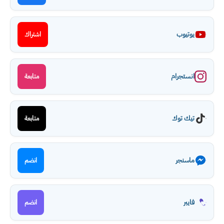
يوتيوب
اشتراك
انستجرام
متابعة
تيك توك
متابعة
ماسنجر
انضم
فايبر
انضم