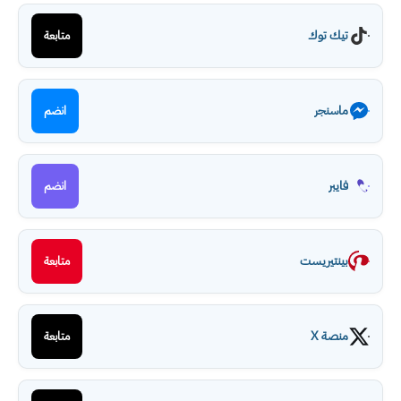
تيك توك
متابعة
ماسنجر
انضم
فايبر
انضم
بينتيريست
متابعة
منصة X
متابعة