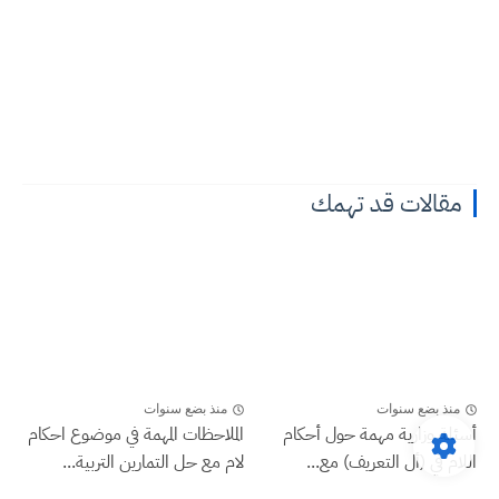
مقالات قد تهمك
منذ بضع سنوات
منذ بضع سنوات
أسئلة وزارية مهمة حول أحكام
الملاحظات المهمة في موضوع احكام
اللام في (أل التعريف) مع...
لام مع حل التمارين التربية...