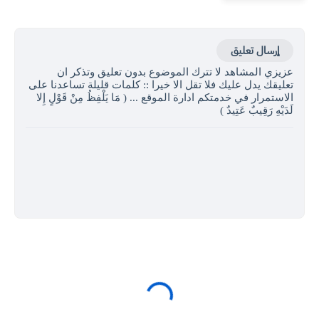
إرسال تعليق
عزيزي المشاهد لا تترك الموضوع بدون تعليق وتذكر ان
تعليقك يدل عليك فلا تقل الا خيرا :: كلمات قليلة تساعدنا على
الاستمرار في خدمتكم ادارة الموقع ... ( مَا يَلْفِظُ مِنْ قَوْلٍ إِلا
لَدَيْهِ رَقِيبٌ عَتِيدٌ )