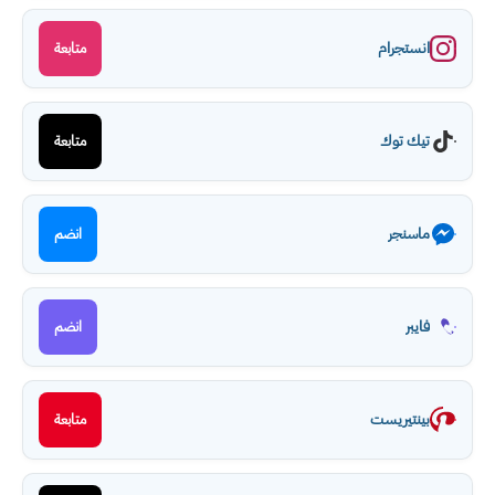
انستجرام
متابعة
تيك توك
متابعة
ماسنجر
انضم
فايبر
انضم
بينتيريست
متابعة