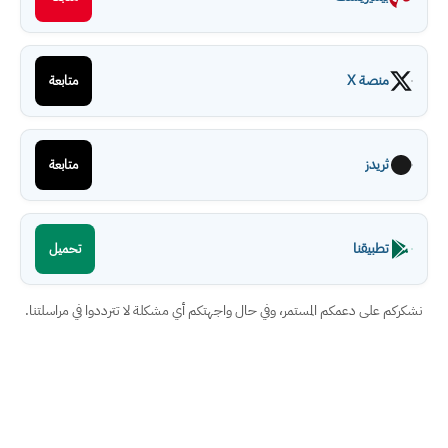
منصة X
متابعة
ثريدز
متابعة
تطبيقنا
تحميل
نشكركم على دعمكم المستمر، وفي حال واجهتكم أي مشكلة لا تترددوا في مراسلتنا.