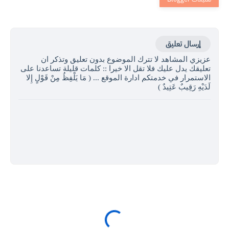
إرسال تعليق
عزيزي المشاهد لا تترك الموضوع بدون تعليق وتذكر ان
تعليقك يدل عليك فلا تقل الا خيرا :: كلمات قليلة تساعدنا على
الاستمرار في خدمتكم ادارة الموقع ... ( مَا يَلْفِظُ مِنْ قَوْلٍ إِلا
لَدَيْهِ رَقِيبٌ عَتِيدٌ )