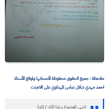
ملاحظة : جميع الحقوق محفوظة لأصحابها ولموقع الأستاذ
احمد مهدي شلال عباس المهداوي على الانترنت
انتهى الموضوع شكرا (لك / لكِ)