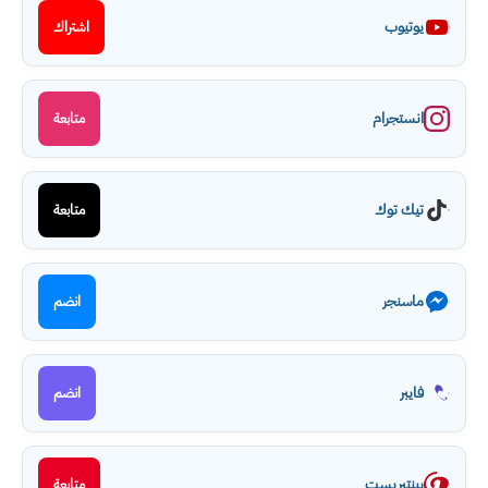
يوتيوب
اشتراك
انستجرام
متابعة
تيك توك
متابعة
ماسنجر
انضم
فايبر
انضم
بينتيريست
متابعة