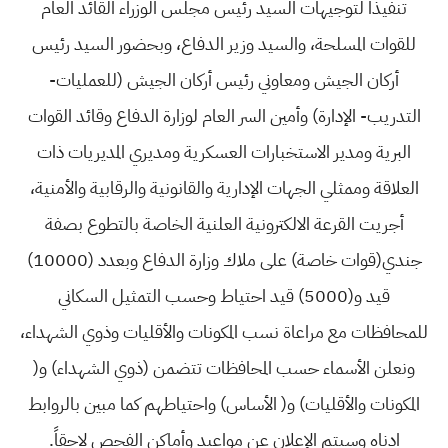
تنفيذاً لتوجيهات السيد رئيس مجلس الوزراء القائد العام
للقوات المسلحة، والسيد وزير الدفاع، وبحضور السيد رئيس
أركان الجيش ومعاوني رئيس أركان الجيش (للعمليات-
التدريب- الإدارة) وأمين السر العام لوزارة الدفاع وقائد القوات
البرية ومدير الاستخبارات العسكرية ومديري المديريات ذات
العلاقة وممثلي الجهات الإدارية والقانونية والرقابية والأمنية،
أجريت القرعة الالكترونية العلنية الخاصة بالتطوع بصفة
جندي(قوات خاصة) على ملاك وزارة الدفاع وبعدد (10000)
قيد و(5000) قيد احتياط وحسب التمثيل السكاني
للمحافظات مع مراعاة نسب المكونات والأقليات وذوي الشهداء،
ونعلن الأسماء حسب المحافظات تتضمن (ذوي الشهداء) و(
المكونات والأقليات) و( الأساس) واحتياطهم كما مبين بالروابط
ادناه وسيتم الإعلان عن مواعيد وأماكن الفحص لاحقاً.