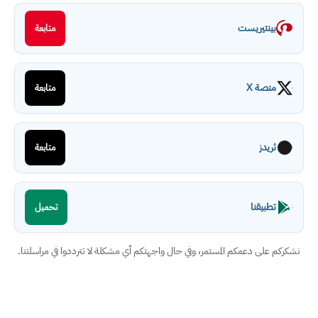
بينتيريست
متابعة
منصة X
متابعة
ثريدز
متابعة
تطبيقنا
تحميل
نشكركم على دعمكم المستمر، وفي حال واجهتكم أي مشكلة لا تترددوا في مراسلتنا.