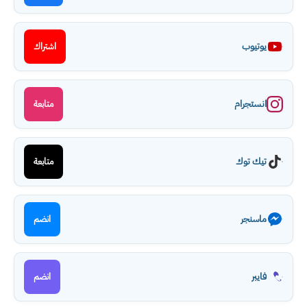
يوتيوب
اشتراك
انستجرام
متابعة
تيك توك
متابعة
ماسنجر
انضم
فايبر
انضم