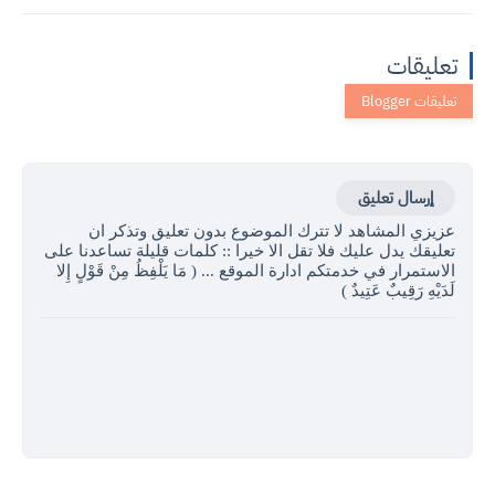
تعليقات
إرسال تعليق
عزيزي المشاهد لا تترك الموضوع بدون تعليق وتذكر ان
تعليقك يدل عليك فلا تقل الا خيرا :: كلمات قليلة تساعدنا على
الاستمرار في خدمتكم ادارة الموقع ... ( مَا يَلْفِظُ مِنْ قَوْلٍ إِلا
لَدَيْهِ رَقِيبٌ عَتِيدٌ )