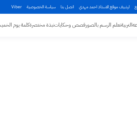
ع
ارشيف موقع الاستاذ احمد مهدي
اتصل بنا
سياسة الخصوصية
Viber
عه
التربية
تعلم الرسم بالصور
قصص وحكايات
نبذة مختصرة
كلمة يوم الخم