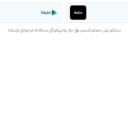
تطبيقنا
متابعة
نشكركم على دعمكم المستمر، وفي حال واجهتكم أي مشكلة لا تترددوا في مراسلتنا.