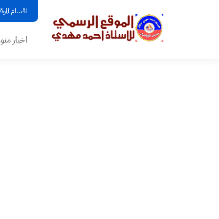
اقسام الموق
اخبار منو