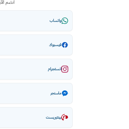
انضم الآ
واتساب
فيسبوك
انستجرام
ماسنجر
بينتيريست