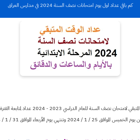
كم باقي عداد اول يوم امتحانات نصف السنة 2024 في مدارس العراق
عداد لحساب الوقت محدث للتذكير بالوقت المتبقي ل