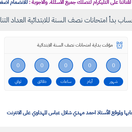
قناتنا على التليكرام لتصلك جميع الأسئلة. والاجوبة :
للانضمام اضغط
ب بدأ امتحانات نصف السنة للابتدائية العداد التناز
مؤقت بداية امتحانات نصف السنة الابتدائية
0
0
0
0
0
شهور
أيام
ساعات
دقائق
ثواني
ا ولموقع الأستاذ احمد مهدي شلال عباس المهداوي على الانترنت