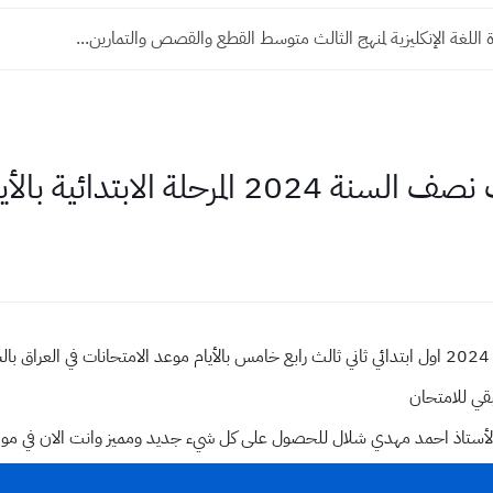
وليات مدير المدرسة
دائية بالأيام والساعات والدقائق
موعد امتحانات نصف السنة سادس ابتدائي 2024 اول ابتدائي ثاني ثالث رابع خامس بالأيام موعد الامتحان
بقي للامتحان
وقع الأستاذ احمد مهدي شلال للحصول على كل شيء جديد ومميز وانت الان في م