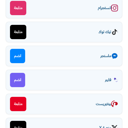
انستجرام
متابعة
تيك توك
متابعة
ماسنجر
انضم
فايبر
انضم
بينتيريست
متابعة
منصة X
متابعة