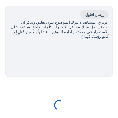
إرسال تعليق
عزيزي المشاهد لا تترك الموضوع بدون تعليق وتذكر ان
تعليقك يدل عليك فلا تقل الا خيرا :: كلمات قليلة تساعدنا على
الاستمرار في خدمتكم ادارة الموقع ... ( مَا يَلْفِظُ مِنْ قَوْلٍ إِلا
لَدَيْهِ رَقِيبٌ عَتِيدٌ )