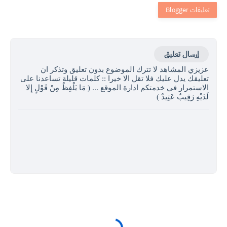
إرسال تعليق
عزيزي المشاهد لا تترك الموضوع بدون تعليق وتذكر ان
تعليقك يدل عليك فلا تقل الا خيرا :: كلمات قليلة تساعدنا على
الاستمرار في خدمتكم ادارة الموقع ... ( مَا يَلْفِظُ مِنْ قَوْلٍ إِلا
لَدَيْهِ رَقِيبٌ عَتِيدٌ )