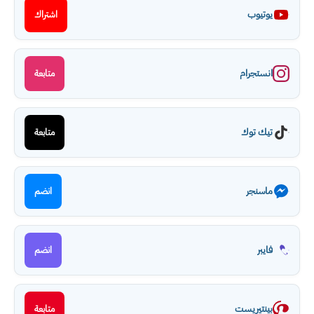
يوتيوب
اشتراك
انستجرام
متابعة
تيك توك
متابعة
ماسنجر
انضم
فايبر
انضم
بينتيريست
متابعة