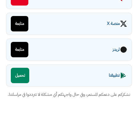
منصة X
متابعة
ثريدز
متابعة
تطبيقنا
تحميل
نشكركم على دعمكم المستمر، وفي حال واجهتكم أي مشكلة لا تترددوا في مراسلتنا.