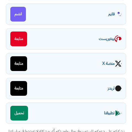
فايبر
انضم
بينتيريست
متابعة
منصة X
متابعة
ثريدز
متابعة
تطبيقنا
تحميل
نشكركم على دعمكم المستمر، وفي حال واجهتكم أي مشكلة لا تترددوا في مراسلتنا.