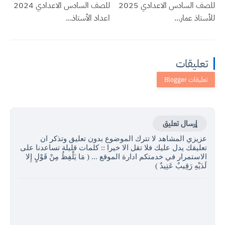
للصف السادس الاعدادي 2025
للصف السادس الاعدادي 2024
للأستاذ عمار...
اعداد الأستاذ...
تعليقات
إرسال تعليق
عزيزي المشاهد لا تترك الموضوع بدون تعليق وتذكر ان
تعليقك يدل عليك فلا تقل الا خيرا :: كلمات قليلة تساعدنا على
الاستمرار في خدمتكم ادارة الموقع ... ( مَا يَلْفِظُ مِنْ قَوْلٍ إِلا
لَدَيْهِ رَقِيبٌ عَتِيدٌ )