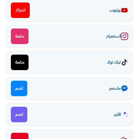
يوتيوب
اشتراك
انستجرام
متابعة
تيك توك
متابعة
ماسنجر
انضم
فايبر
انضم