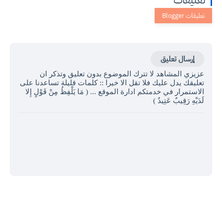
إرسال تعليق
عزيزي المشاهد لا تترك الموضوع بدون تعليق وتذكر ان
تعليقك يدل عليك فلا تقل الا خيرا :: كلمات قليلة تساعدنا على
الاستمرار في خدمتكم ادارة الموقع ... ( مَا يَلْفِظُ مِنْ قَوْلٍ إِلا
لَدَيْهِ رَقِيبٌ عَتِيدٌ )