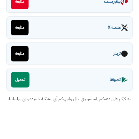
بينتيريست
متابعة
منصة X
متابعة
ثريدز
متابعة
تطبيقنا
تحميل
نشكركم على دعمكم المستمر، وفي حال واجهتكم أي مشكلة لا تترددوا في مراسلتنا.