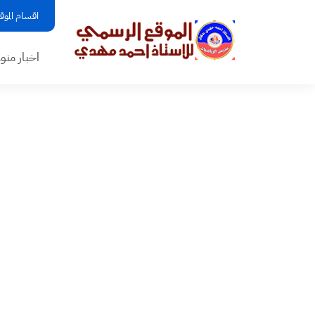
اقسام الموق
اخبار منو