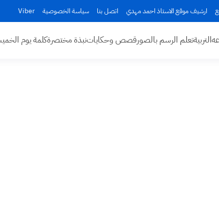
ع
ارشيف موقع الاستاذ احمد مهدي
اتصل بنا
سياسة الخصوصية
Viber
عه
التربية
تعلم الرسم بالصور
قصص وحكايات
نبذة مختصرة
كلمة يوم الخم