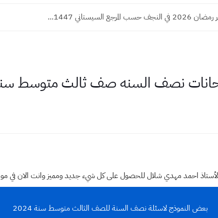
 المرجع السيستاني 1447...
متحانات نصف السنه صف ثالث متوسط سنة 024
وقع الأستاذ احمد مهدي شلال للحصول على كل شيء جديد ومميز وانت الان في م
بعض النموذج لاسئلة نصف السنة للصف الثالث متوسط سنة 2024