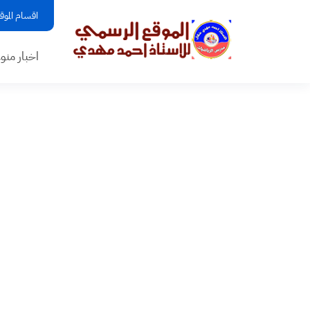
اقسام الموق
اخبار منو