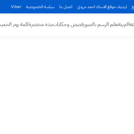
ع
ارشيف موقع الاستاذ احمد مهدي
اتصل بنا
سياسة الخصوصية
Viber
عه
التربية
تعلم الرسم بالصور
قصص وحكايات
نبذة مختصرة
كلمة يوم الخم