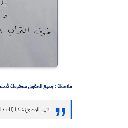
ملاحظة : جميع الحقوق محفوظة لأصحابه
انتهى الموضوع شكرا (لك / ل