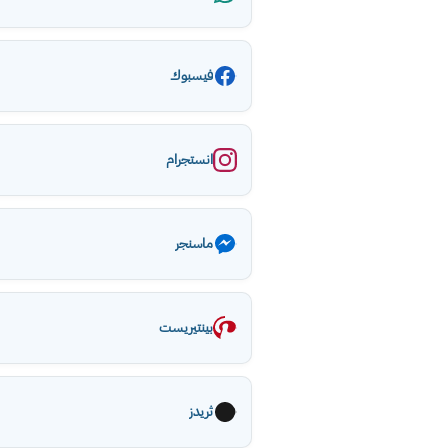
فيسبوك
انستجرام
ماسنجر
بينتيريست
ثريدز