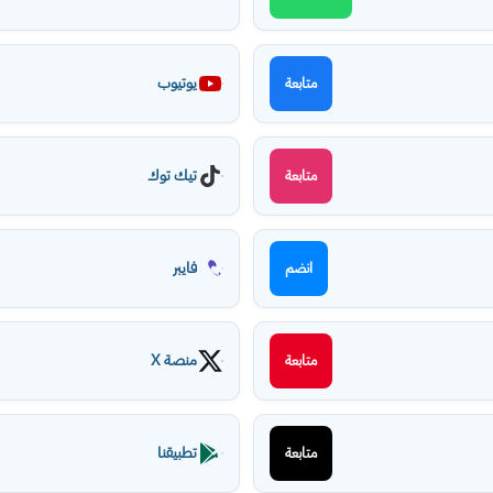
يوتيوب
متابعة
تيك توك
متابعة
فايبر
انضم
منصة X
متابعة
تطبيقنا
متابعة