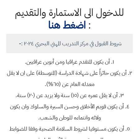
للدخول الى الاستمارة والتقديم
:
اضغط هنا
شروط القبول في مركز التدريب المهني البحري ٢٠٢٤ :-
١. أن يكون المتقدم عراقيا ومن أبوين عراقيين.
٢. أن يكون حائزاً على شهادة الدراسة (المتوسطة) على ان لا يقل
معدله العام عن (٦٥%).
٣. أن لا يقل عمره عن (١٥) سنة ولا يزيد عن (٢٠) سنة.
٤. أن يكون قويم الأخلاق وحسن السيرة والسلوك وان يكون
ولائه وانتماءه للوطن والشعب.
٥. أن يكون مستوفيا لشروط السلامة الصحية وفقا للضوابط