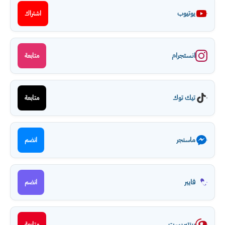
يوتيوب
اشتراك
انستجرام
متابعة
تيك توك
متابعة
ماسنجر
انضم
فايبر
انضم
بينتيريست
متابعة