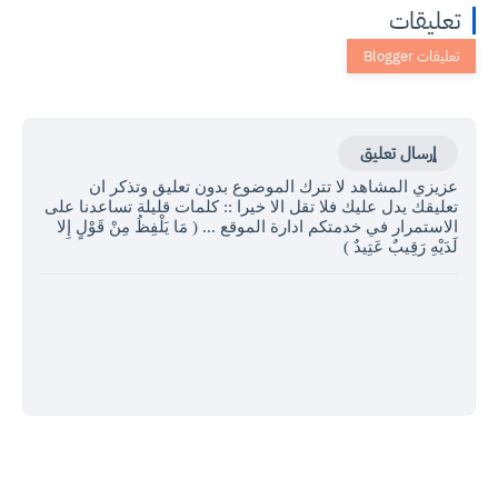
تعليقات
إرسال تعليق
عزيزي المشاهد لا تترك الموضوع بدون تعليق وتذكر ان
تعليقك يدل عليك فلا تقل الا خيرا :: كلمات قليلة تساعدنا على
الاستمرار في خدمتكم ادارة الموقع ... ( مَا يَلْفِظُ مِنْ قَوْلٍ إِلا
لَدَيْهِ رَقِيبٌ عَتِيدٌ )