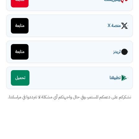
منصة X
متابعة
ثريدز
متابعة
تطبيقنا
تحميل
نشكركم على دعمكم المستمر، وفي حال واجهتكم أي مشكلة لا تترددوا في مراسلتنا.