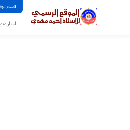
اقسام الموق
اخبار منو