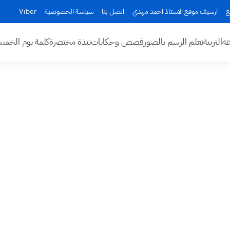
ع
ارشيف موقع الاستاذ احمد مهدي
اتصل بنا
سياسة الخصوصية
Viber
عه
التربية
تعلم الرسم بالصور
قصص وحكايات
نبذة مختصرة
كلمة يوم الخم