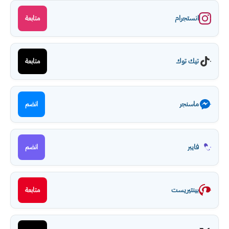
انستجرام
متابعة
تيك توك
متابعة
ماسنجر
انضم
فايبر
انضم
بينتيريست
متابعة