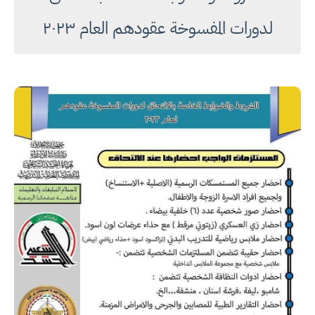
لدورات المفسوخة عقودهم العام ٢٠٢٣