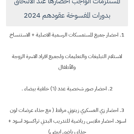
المستلزمات الواجب احضارها عند الالتحاق
بدورات المفسوخة عقودهم 2024
1. احضار جميع المستمسكات الرسمية الاصلية + الاستنساخ
لاستلام التبليغات والتعليمات ولجميع افراد الاسرة الزوجة
والأطفال
2. احضار صور شخصية عدد (٦) خلفية بيضاء .
3. احضار زي العسكري زيتوني مرقط ( مع حذاء عرضات لون
اسود. احضار ملابس رياضية للتدريب البدني تراكسود اسود +
حذاء رياضي ابيض)