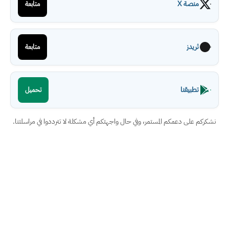
منصة X
متابعة
ثريدز
متابعة
تطبيقنا
تحميل
نشكركم على دعمكم المستمر، وفي حال واجهتكم أي مشكلة لا تترددوا في مراسلتنا.