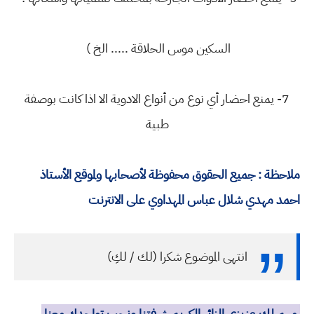
السكين موس الحلاقة ..... الخ )
7- يمنع احضار أي نوع من أنواع الادوية الا اذا كانت بوصفة
طبية
ملاحظة : جميع الحقوق محفوظة لأصحابها ولموقع الأستاذ
احمد مهدي شلال عباس المهداوي على الانترنت
انتهى الموضوع شكرا (لك / لكِ)
مهم لك عزيزي الزائر الكريم شرفتنا ونحب تواجدك معنا