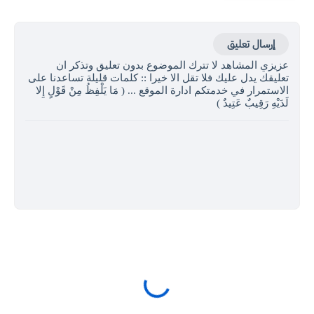
إرسال تعليق
عزيزي المشاهد لا تترك الموضوع بدون تعليق وتذكر ان
تعليقك يدل عليك فلا تقل الا خيرا :: كلمات قليلة تساعدنا على
الاستمرار في خدمتكم ادارة الموقع ... ( مَا يَلْفِظُ مِنْ قَوْلٍ إِلا
لَدَيْهِ رَقِيبٌ عَتِيدٌ )