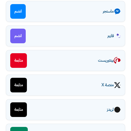
ماسنجر
انضم
فايبر
انضم
بينتيريست
متابعة
منصة X
متابعة
ثريدز
متابعة