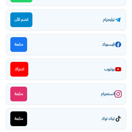
تيليجرام
انضم الآن
فيسبوك
متابعة
يوتيوب
اشتراك
انستجرام
متابعة
تيك توك
متابعة