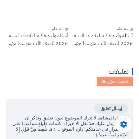
منذ عام
منذ عام
أسئلة وأجوبة كيمياء نصف السنة
أسئلة وأجوبة كيمياء نصف السنة
2026 للصف ثالث متوسط مع...
2026 للصف ثالث متوسط مع...
تعليقات
إرسال تعليق
عزيزي المشاهد لا تترك الموضوع بدون تعليق وتذكر ان
تعليقك يدل عليك فلا تقل الا خيرا :: كلمات قليلة تساعدنا على
الاستمرار في خدمتكم ادارة الموقع ... ( مَا يَلْفِظُ مِنْ قَوْلٍ إِلا
لَدَيْهِ رَقِيبٌ عَتِيدٌ )